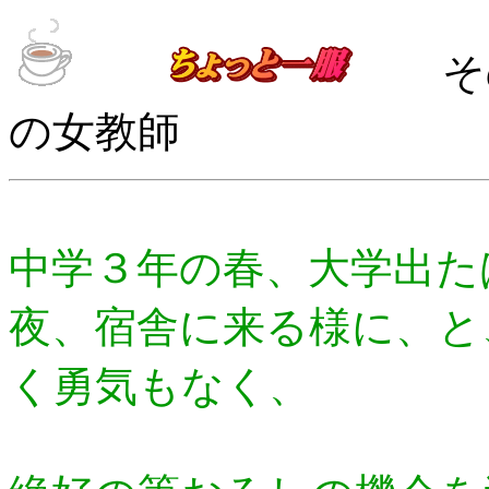
その
の女教師 2
中学３年の春、大学出た
夜、宿舎に来る様に、と
く勇気もなく、